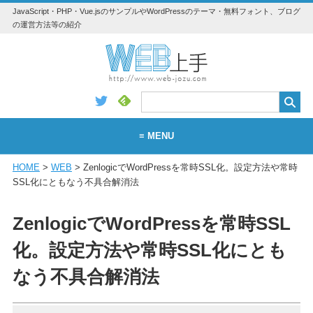
JavaScript・PHP・Vue.jsのサンプルやWordPressのテーマ・無料フォント、ブログ
の運営方法等の紹介
≡ MENU
HOME
>
WEB
> ZenlogicでWordPressを常時SSL化。設定方法や常時
WEB
SSL化にともなう不具合解消法
WordPress
ZenlogicでWordPressを常時SSL
アプリ・素材
化。設定方法や常時SSL化にとも
Vue.js
なう不具合解消法
Python
JavaScript