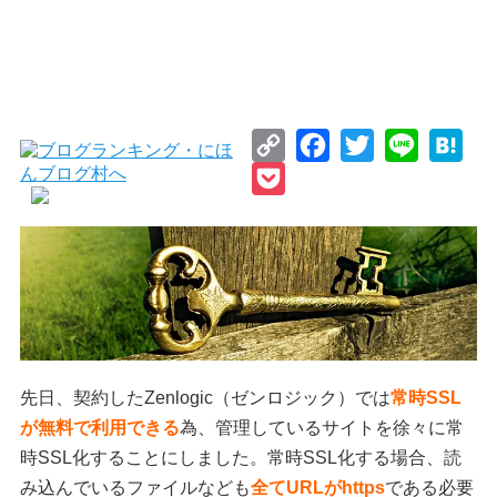
Copy
Facebook
Twitter
Line
Hat
Link
Pocket
先日、契約したZenlogic（ゼンロジック）では
常時SSL
が無料で利用できる
為、管理しているサイトを徐々に常
時SSL化することにしました。常時SSL化する場合、読
み込んでいるファイルなども
全てURLがhttps
である必要