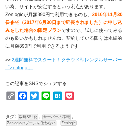
い為、サイトが安定するという利点があります。
Zenlogicが月額890円で利用できるのも、
2016年11月30
日まで
（2017年6月30日まで延長されました）に申し込
みをした場合の限定プラン
ですので、試しに使ってみる
のも良いかもしれませんね。契約している限りは永続的
に月額890円で利用できるようです！
>>
2週間無料でスタート！クラウド型レンタルサーバー
「Zenlogic」
この記事をSNSでシェアする
Copy
Facebook
Twitter
Line
Hatena
Pocket
Link
タグ:
,
,
常時SSL化
サーバーの移転
,
Zenlogicのゾーンを使わない
Zenlogic