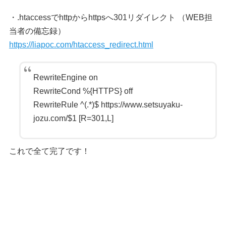
・.htaccessでhttpからhttpsへ301リダイレクト （WEB担
当者の備忘録）
https://liapoc.com/htaccess_redirect.html
RewriteEngine on
RewriteCond %{HTTPS} off
RewriteRule ^(.*)$ https://www.setsuyaku-
jozu.com/$1 [R=301,L]
これで全て完了です！