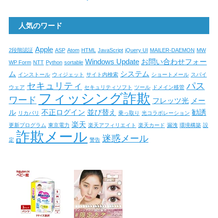
人気のワード
Apple
2段階認証
ASP
Atom
HTML
JavaScript
jQuery UI
MAILER-DAEMON
MW
Windows Update
お問い合わせフォー
WP Form
NTT
Python
sortable
ム
システム
インストール
ウィジェット
サイト内検索
ショートメール
スパイ
セキュリティ
パス
ウェア
セキュリティソフト
ツール
ドメイン移管
フィッシング詐欺
ワード
フレッツ光
メー
ル
不正ログイン
並び替え
勧誘
リカバリ
乗っ取り
光コラボレーション
楽天
更新プログラム
東京電力
楽天アフィリエイト
楽天カード
漏洩
環境構築
設
詐欺メール
迷惑メール
定
警告