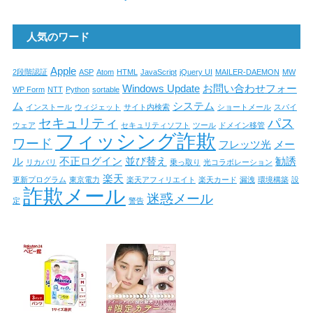
人気のワード
Apple
2段階認証
ASP
Atom
HTML
JavaScript
jQuery UI
MAILER-DAEMON
MW
Windows Update
お問い合わせフォー
WP Form
NTT
Python
sortable
ム
システム
インストール
ウィジェット
サイト内検索
ショートメール
スパイ
セキュリティ
パス
ウェア
セキュリティソフト
ツール
ドメイン移管
フィッシング詐欺
ワード
フレッツ光
メー
ル
不正ログイン
並び替え
勧誘
リカバリ
乗っ取り
光コラボレーション
楽天
更新プログラム
東京電力
楽天アフィリエイト
楽天カード
漏洩
環境構築
設
詐欺メール
迷惑メール
定
警告