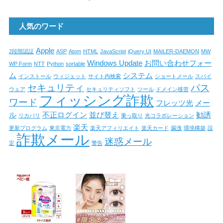
人気のワード
Apple
2段階認証
ASP
Atom
HTML
JavaScript
jQuery UI
MAILER-DAEMON
MW
Windows Update
お問い合わせフォー
WP Form
NTT
Python
sortable
ム
システム
インストール
ウィジェット
サイト内検索
ショートメール
スパイ
セキュリティ
パス
ウェア
セキュリティソフト
ツール
ドメイン移管
フィッシング詐欺
ワード
フレッツ光
メー
ル
不正ログイン
並び替え
勧誘
リカバリ
乗っ取り
光コラボレーション
楽天
更新プログラム
東京電力
楽天アフィリエイト
楽天カード
漏洩
環境構築
設
詐欺メール
迷惑メール
定
警告