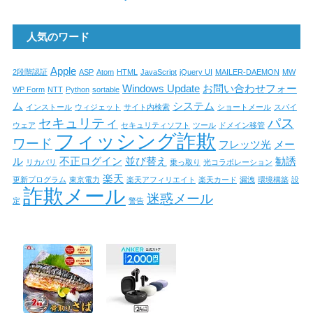
人気のワード
Apple
2段階認証
ASP
Atom
HTML
JavaScript
jQuery UI
MAILER-DAEMON
MW
Windows Update
お問い合わせフォー
WP Form
NTT
Python
sortable
ム
システム
インストール
ウィジェット
サイト内検索
ショートメール
スパイ
セキュリティ
パス
ウェア
セキュリティソフト
ツール
ドメイン移管
フィッシング詐欺
ワード
フレッツ光
メー
ル
不正ログイン
並び替え
勧誘
リカバリ
乗っ取り
光コラボレーション
楽天
更新プログラム
東京電力
楽天アフィリエイト
楽天カード
漏洩
環境構築
設
詐欺メール
迷惑メール
定
警告