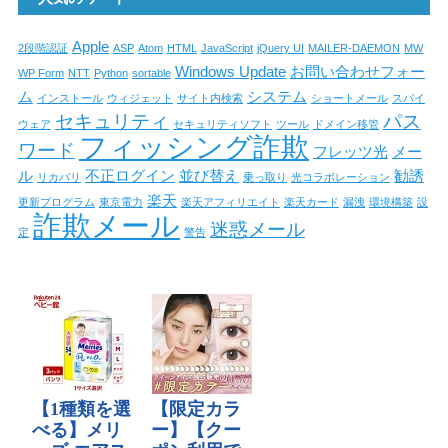
Apple
2段階認証
ASP
Atom
HTML
JavaScript
jQuery UI
MAILER-DAEMON
MW
Windows Update
お問い合わせフォー
WP Form
NTT
Python
sortable
ム
システム
インストール
ウィジェット
サイト内検索
ショートメール
スパイ
セキュリティ
パス
ウェア
セキュリティソフト
ツール
ドメイン移管
フィッシング詐欺
ワード
フレッツ光
メー
ル
不正ログイン
並び替え
勧誘
リカバリ
乗っ取り
光コラボレーション
楽天
更新プログラム
東京電力
楽天アフィリエイト
楽天カード
漏洩
環境構築
設
詐欺メール
迷惑メール
定
警告