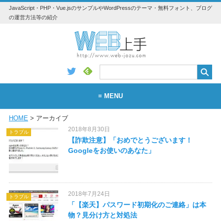
JavaScript・PHP・Vue.jsのサンプルやWordPressのテーマ・無料フォント、ブログ
の運営方法等の紹介
≡ MENU
HOME
> アーカイブ
WEB
2018年8月30日
トラブル
WordPress
【詐欺注意】「おめでとうございます！
Googleをお使いのあなた」
アプリ・素材
Vue.js
2018年7月24日
トラブル
Python
「【楽天】パスワード初期化のご連絡」は本
物？見分け方と対処法
JavaScript