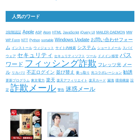
人気のワード
Apple
2段階認証
ASP
Atom
HTML
JavaScript
jQuery UI
MAILER-DAEMON
MW
Windows Update
お問い合わせフォー
WP Form
NTT
Python
sortable
ム
システム
インストール
ウィジェット
サイト内検索
ショートメール
スパイ
セキュリティ
パス
ウェア
セキュリティソフト
ツール
ドメイン移管
フィッシング詐欺
ワード
フレッツ光
メー
ル
不正ログイン
並び替え
勧誘
リカバリ
乗っ取り
光コラボレーション
楽天
更新プログラム
東京電力
楽天アフィリエイト
楽天カード
漏洩
環境構築
設
詐欺メール
迷惑メール
定
警告