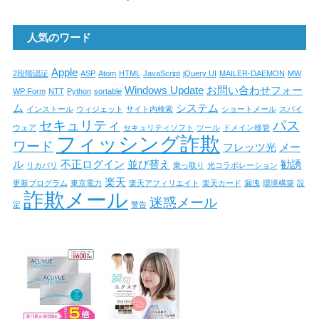
人気のワード
Apple
2段階認証
ASP
Atom
HTML
JavaScript
jQuery UI
MAILER-DAEMON
MW
Windows Update
お問い合わせフォー
WP Form
NTT
Python
sortable
ム
システム
インストール
ウィジェット
サイト内検索
ショートメール
スパイ
セキュリティ
パス
ウェア
セキュリティソフト
ツール
ドメイン移管
フィッシング詐欺
ワード
フレッツ光
メー
ル
不正ログイン
並び替え
勧誘
リカバリ
乗っ取り
光コラボレーション
楽天
更新プログラム
東京電力
楽天アフィリエイト
楽天カード
漏洩
環境構築
設
詐欺メール
迷惑メール
定
警告