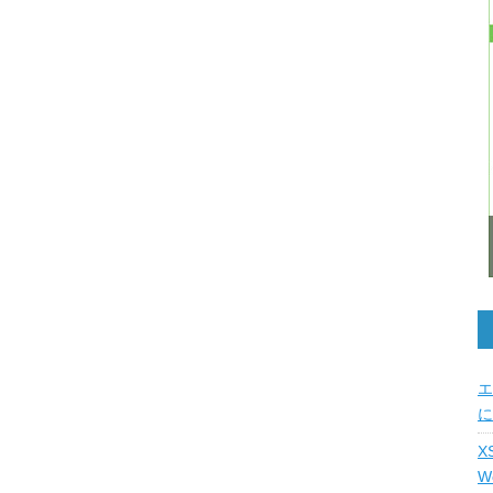
エ
に
X
W