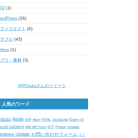
EO
(1)
ordPress
(26)
フィリエイト
(6)
ラブル
(43)
ython
(1)
プリ・素材
(3)
@PCjozuさんのツイート
人気のワード
Apple
段階認証
ASP
Atom
HTML
JavaScript
jQuery UI
AILER-DAEMON
MW WP Form
NTT
Python
sortable
indows Update
お問い合わせフォーム
イン