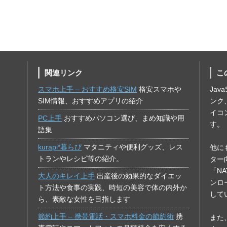
関連リンク
こ
スマホ上手 – おすすめ格安SIM
格安スマホや
Jav
SIM情報、おすすめアプリの紹介
ンク
イコ
PC上手
おすすめパソコン選び、まめ知識や用
す。
語集
kurapi*暮らぴ
マタニティや便利グッズ、レス
他に
トランやレシピ等の紹介。
ター
「N
大人のキレイ上手
出産後の効果的なダイエッ
ンロ
ト方法や食事の実践、時短の美容で体の内外か
して
ら、素敵な女性を目指します
節約上手 – 携帯電話・スマホ料金の節約術
携
また