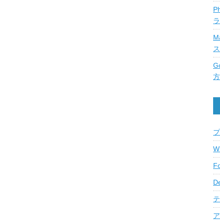
P
ラ
M
ス
G
方
プ
W
F
D
テ
ア