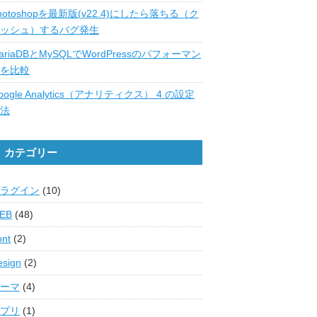
hotoshopを最新版(v22.4)にしたら落ちる（ク
ッシュ）するバグ発生
ariaDBとMySQLでWordPressのパフォーマン
を比較
oogle Analytics（アナリティクス） 4 の設定
法
カテゴリー
ラグイン
(10)
EB
(48)
ont
(2)
esign
(2)
ーマ
(4)
プリ
(1)