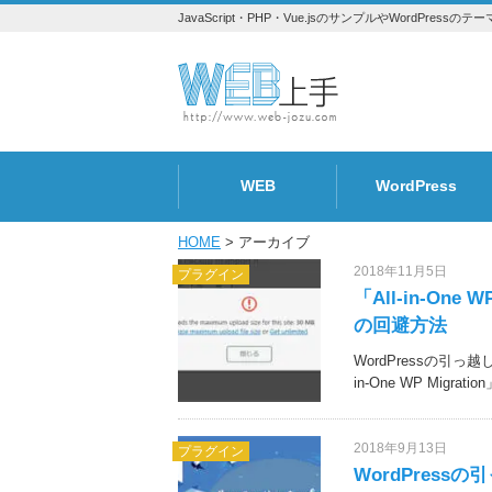
JavaScript・PHP・Vue.jsのサンプルやWordPr
WEB
WordPress
トラブル
Design
SEO
プラグイン
テーマ
HOME
> アーカイブ
2018年11月5日
プラグイン
「All-in-One W
の回避方法
WordPressの引
in-One WP Migr
2018年9月13日
プラグイン
WordPress