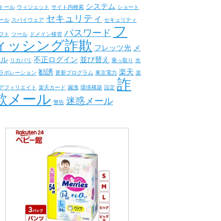
システム
トール
ウィジェット
サイト内検索
ショート
セキュリティ
ール
スパイウェア
セキュリティ
フ
パスワード
フト
ツール
ドメイン移管
ィッシング詐欺
フレッツ光
メ
ール
不正ログイン
並び替え
リカバリ
乗っ取り
光
勧誘
楽天
ラボレーション
更新プログラム
東京電力
楽
詐
アフィリエイト
楽天カード
漏洩
環境構築
設定
欺メール
迷惑メール
警告