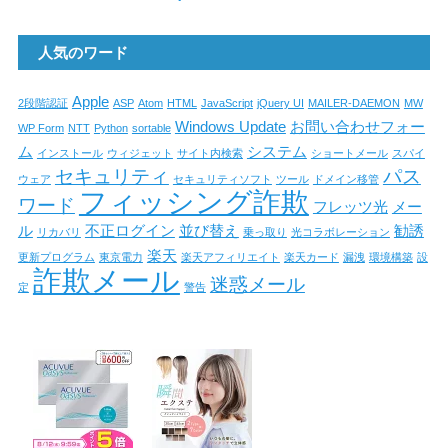
人気のワード
Apple
2段階認証
ASP
Atom
HTML
JavaScript
jQuery UI
MAILER-DAEMON
MW
Windows Update
お問い合わせフォー
WP Form
NTT
Python
sortable
ム
システム
インストール
ウィジェット
サイト内検索
ショートメール
スパイ
セキュリティ
パス
ウェア
セキュリティソフト
ツール
ドメイン移管
フィッシング詐欺
ワード
フレッツ光
メー
ル
不正ログイン
並び替え
勧誘
リカバリ
乗っ取り
光コラボレーション
楽天
更新プログラム
東京電力
楽天アフィリエイト
楽天カード
漏洩
環境構築
設
詐欺メール
迷惑メール
定
警告