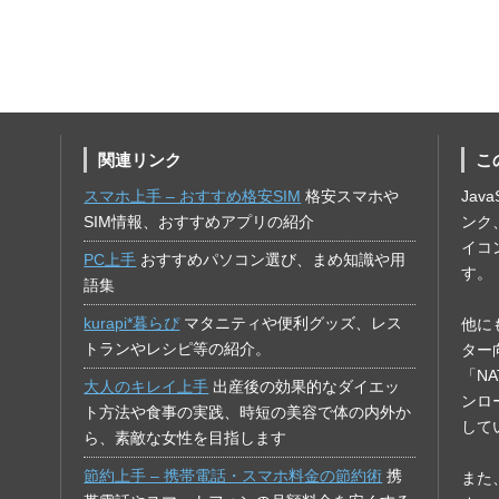
関連リンク
こ
スマホ上手 – おすすめ格安SIM
格安スマホや
Jav
SIM情報、おすすめアプリの紹介
ンク
イコ
PC上手
おすすめパソコン選び、まめ知識や用
す。
語集
kurapi*暮らぴ
マタニティや便利グッズ、レス
他に
トランやレシピ等の紹介。
ター
「N
大人のキレイ上手
出産後の効果的なダイエッ
ンロ
ト方法や食事の実践、時短の美容で体の内外か
して
ら、素敵な女性を目指します
節約上手 – 携帯電話・スマホ料金の節約術
携
また