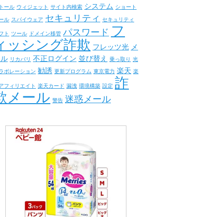
システム
トール
ウィジェット
サイト内検索
ショート
セキュリティ
ール
スパイウェア
セキュリティ
フ
パスワード
フト
ツール
ドメイン移管
ィッシング詐欺
フレッツ光
メ
ール
不正ログイン
並び替え
リカバリ
乗っ取り
光
勧誘
楽天
ラボレーション
更新プログラム
東京電力
楽
詐
アフィリエイト
楽天カード
漏洩
環境構築
設定
欺メール
迷惑メール
警告