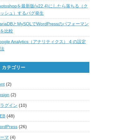
hotoshopを最新版(v22.4)にしたら落ちる（ク
ッシュ）するバグ発生
ariaDBとMySQLでWordPressのパフォーマン
を比較
oogle Analytics（アナリティクス） 4 の設定
法
カテゴリー
ont
(2)
esign
(2)
ラグイン
(10)
EB
(48)
ordPress
(26)
ーマ
(4)