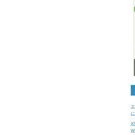
エ
に
X
W