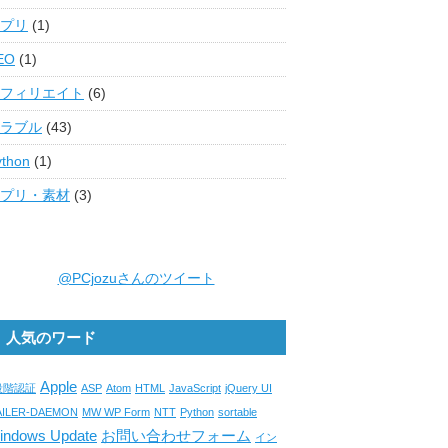
プリ
(1)
EO
(1)
フィリエイト
(6)
ラブル
(43)
ython
(1)
プリ・素材
(3)
@PCjozuさんのツイート
人気のワード
Apple
段階認証
ASP
Atom
HTML
JavaScript
jQuery UI
AILER-DAEMON
MW WP Form
NTT
Python
sortable
indows Update
お問い合わせフォーム
イン