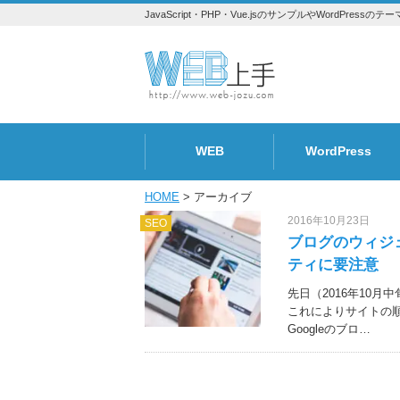
JavaScript・PHP・Vue.jsのサンプルやWordPr
WEB
WordPress
トラブル
Design
SEO
プラグイン
テーマ
HOME
> アーカイブ
2016年10月23日
SEO
ブログのウィジ
ティに要注意
先日（2016年10月
これによりサイトの順
Googleのブロ…