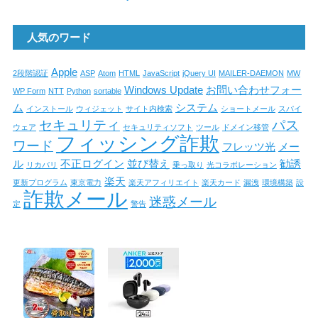
人気のワード
Apple
2段階認証
ASP
Atom
HTML
JavaScript
jQuery UI
MAILER-DAEMON
MW
Windows Update
お問い合わせフォー
WP Form
NTT
Python
sortable
ム
システム
インストール
ウィジェット
サイト内検索
ショートメール
スパイ
セキュリティ
パス
ウェア
セキュリティソフト
ツール
ドメイン移管
フィッシング詐欺
ワード
フレッツ光
メー
ル
不正ログイン
並び替え
勧誘
リカバリ
乗っ取り
光コラボレーション
楽天
更新プログラム
東京電力
楽天アフィリエイト
楽天カード
漏洩
環境構築
設
詐欺メール
迷惑メール
定
警告