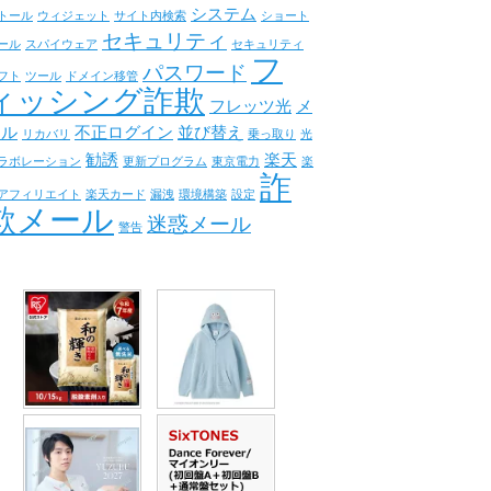
システム
トール
ウィジェット
サイト内検索
ショート
セキュリティ
ール
スパイウェア
セキュリティ
フ
パスワード
フト
ツール
ドメイン移管
ィッシング詐欺
フレッツ光
メ
ール
不正ログイン
並び替え
リカバリ
乗っ取り
光
勧誘
楽天
ラボレーション
更新プログラム
東京電力
楽
詐
アフィリエイト
楽天カード
漏洩
環境構築
設定
欺メール
迷惑メール
警告