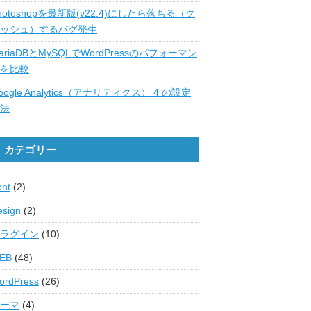
hotoshopを最新版(v22.4)にしたら落ちる（ク
ッシュ）するバグ発生
ariaDBとMySQLでWordPressのパフォーマン
を比較
oogle Analytics（アナリティクス） 4 の設定
法
カテゴリー
ont
(2)
esign
(2)
ラグイン
(10)
EB
(48)
ordPress
(26)
ーマ
(4)