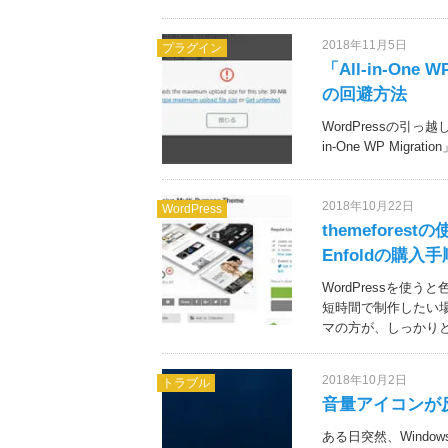
2018年11月5日
プラグイン
「All-in-One W
の回避方法
WordPressの引
in-One WP Migr
2018年10月22日
WordPress
themefore
Enfoldの購入手
WordPressを
短時間で制作したい
マの方が、しっかり
2018年10月2日
トラブル
音量アイコンが反
ある日突然、Wind