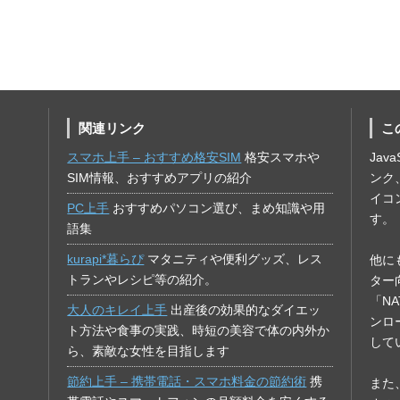
関連リンク
こ
スマホ上手 – おすすめ格安SIM
格安スマホや
Jav
SIM情報、おすすめアプリの紹介
ンク
イコ
PC上手
おすすめパソコン選び、まめ知識や用
す。
語集
kurapi*暮らぴ
マタニティや便利グッズ、レス
他に
トランやレシピ等の紹介。
ター
「N
大人のキレイ上手
出産後の効果的なダイエッ
ンロ
ト方法や食事の実践、時短の美容で体の内外か
して
ら、素敵な女性を目指します
節約上手 – 携帯電話・スマホ料金の節約術
携
また