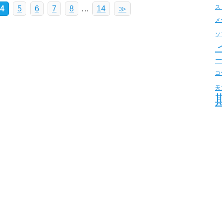
ス
4
5
6
7
8
…
14
≫
メ
ソ
コ
天