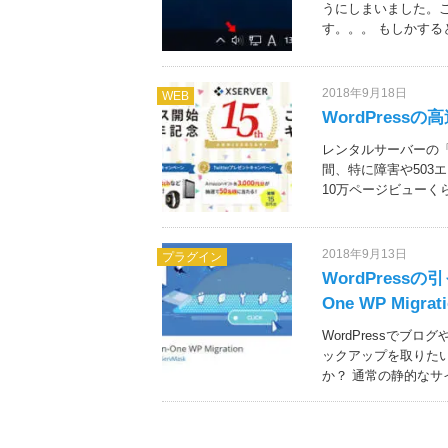
うにしまいました。
す。。。 もしかすると
2018年9月18日
WEB
WordPres
レンタルサーバーの「
間、特に障害や503
10万ページビューく
2018年9月13日
プラグイン
WordPress
One WP Migrat
WordPressで
ックアップを取りた
か？ 通常の静的なサ