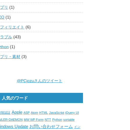
プリ
(1)
EO
(1)
フィリエイト
(6)
ラブル
(43)
ython
(1)
プリ・素材
(3)
@PCjozuさんのツイート
人気のワード
Apple
段階認証
ASP
Atom
HTML
JavaScript
jQuery UI
AILER-DAEMON
MW WP Form
NTT
Python
sortable
indows Update
お問い合わせフォーム
イン