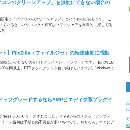
「パソコンのクリーンアップ」を無効にできない場合の
meの詳細設定で「パソコンのクリーンアップ」というものがあります。 こ
なっていると、パソコン上の有害なソフトウェアを自動的に探して削
ちろ…
ト】FileZilla（ファイルジラ）の転送速度に感動
る際にかかせないのがFTPクライアント（ソフト）です。 私はWEB
20年間以上、FTPクライアントを使い続けていますが、Windowsで
s 5にアップグレードするならAMPとエディタ系プラグイ
エ
に
ordPress 5.0がリリースされました。 4.9.9からのメジャーアップデー
X
リリース当初は予期せぬ不具合が多いものです。もちろん、すぐにア
W