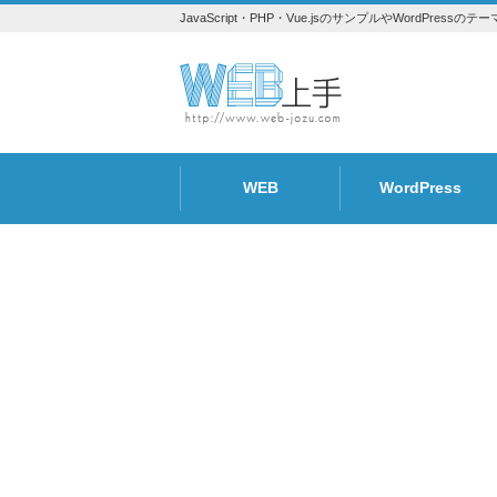
JavaScript・PHP・Vue.jsのサンプルやWordPr
WEB
WordPress
トラブル
Design
SEO
プラグイン
テーマ