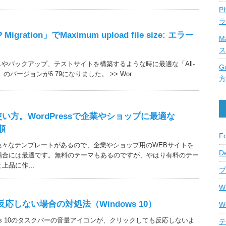
P
ラ
P Migration」でMaximum upload file size: エラー
M
ス
っ越しやバックアップ、テストサイトを構築するような時に最適な「All-
G
ation」のバージョンが6.79になりました。 >> Wor…
方
stの使い方。WordPressで企業やショップに最適な
順
F
使うと色々なテンプレートがあるので、企業やショップ用のWEBサイトを
D
場合には最適です。無料のテーマもあるのですが、やはり有料のテー
と上品に作…
プ
W
応しない場合の対処法（Windows 10）
W
ows 10のタスクバーの音量アイコンが、クリックしても反応しないよ
テ