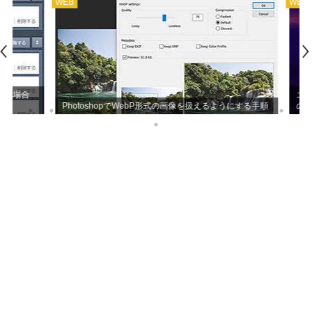
WEB
WEB
PHP
い場合
エック
PhotoshopでWebP形式の画像を扱えるようにする手順
のくら