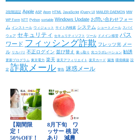
Apple
2段階認証
ASP
Atom
HTML
JavaScript
jQuery UI
MAILER-DAEMON
MW
Windows Update
お問い合わせフォー
WP Form
NTT
Python
sortable
ム
システム
インストール
ウィジェット
サイト内検索
ショートメール
スパイ
セキュリティ
パス
ウェア
セキュリティソフト
ツール
ドメイン移管
フィッシング詐欺
ワード
フレッツ光
メー
ル
不正ログイン
並び替え
勧誘
リカバリ
乗っ取り
光コラボレーション
楽天
更新プログラム
東京電力
楽天アフィリエイト
楽天カード
漏洩
環境構築
設
詐欺メール
迷惑メール
定
警告